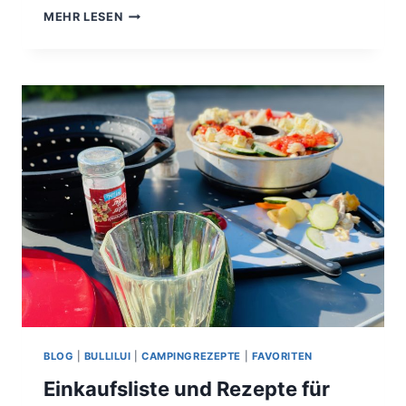
ROTTWEIL,
MEHR LESEN
DU
SCHÖNE
STADT.
BLOG
|
BULLILUI
|
CAMPINGREZEPTE
|
FAVORITEN
Einkaufsliste und Rezepte für