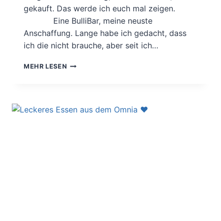
gekauft. Das werde ich euch mal zeigen.
Eine BulliBar, meine neuste
Anschaffung. Lange habe ich gedacht, dass
ich die nicht brauche, aber seit ich…
BULLI/
MEHR LESEN
VAN,
CAMPER
AUSTATTUNG.
PRAKTISCHES
FÜR
MEHR
ORDNUNG.