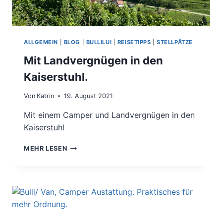
ALLGEMEIN
|
BLOG
|
BULLILUI
|
REISETIPPS
|
STELLPÄTZE
Mit Landvergnügen in den
Kaiserstuhl.
Von
Katrin
19. August 2021
Mit einem Camper und Landvergnügen in den
Kaiserstuhl
MIT
MEHR LESEN
LANDVERGNÜGEN
IN
DEN
KAISERSTUHL.