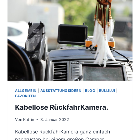
ALLGEMEIN
|
AUSSTATTUNGSIDEEN
|
BLOG
|
BULLILUI
|
FAVORITEN
Kabellose RückfahrKamera.
Von
Katrin
3. Januar 2022
Kabellose RückfahrKamera ganz einfach
nachrüsten bei einem großen Camper