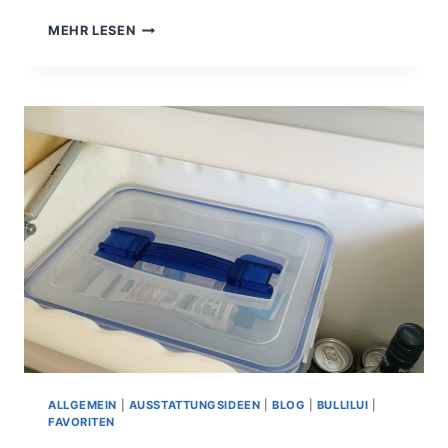
DIY.
MEHR LESEN
MARKISENSEITENTEILE:
TEIL
2
ALLGEMEIN
|
AUSSTATTUNGSIDEEN
|
BLOG
|
BULLILUI
|
FAVORITEN