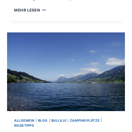
DIE
MEHR LESEN
FÜNF
SCHÖNSTEN
SEEN
IN
BAYERN.
ALLGEMEIN
|
BLOG
|
BULLILUI
|
CAMPINGPLÄTZE
|
REISETIPPS