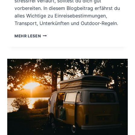
stressfrei verläuft, solltest du dich gut
vorbereiten. In diesem Blogbeitrag erfährst du
alles Wichtige zu Einreisebestimmungen,
Transport, Unterkünften und Outdoor-Regeln.
MIT
MEHR LESEN
DEM
HUND
NACH
SCHWEDEN
UND
NORWEGEN
–
DAS
MUSST
DU
WISSEN!