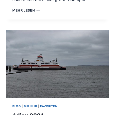
KABELLOSE
MEHR LESEN
RÜCKFAHRKAMERA.
BLOG
|
BULLILUI
|
FAVORITEN