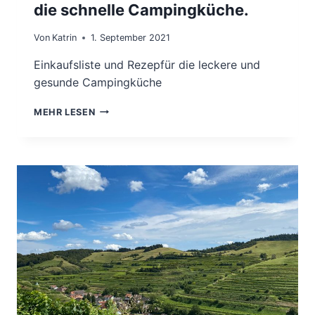
die schnelle Campingküche.
Von
Katrin
1. September 2021
Einkaufsliste und Rezepfür die leckere und
gesunde Campingküche
EINKAUFSLISTE
MEHR LESEN
UND
REZEPTE
FÜR
DIE
SCHNELLE
CAMPINGKÜCHE.