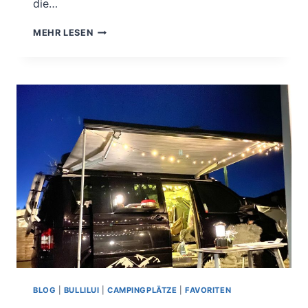
die…
KEINE
MEHR LESEN
ANGST
VORM
WINTERCAMPEN.
TIPPS&TRICKS.
BLOG
|
BULLILUI
|
CAMPINGPLÄTZE
|
FAVORITEN