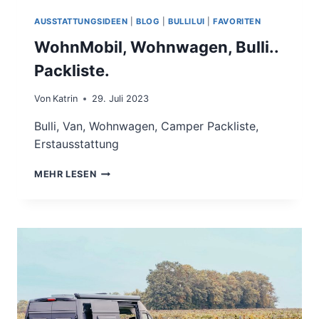
AUSSTATTUNGSIDEEN
|
BLOG
|
BULLILUI
|
FAVORITEN
WohnMobil, Wohnwagen, Bulli..
Packliste.
Von
Katrin
29. Juli 2023
Bulli, Van, Wohnwagen, Camper Packliste,
Erstausstattung
WOHNMOBIL,
MEHR LESEN
WOHNWAGEN,
BULLI..
PACKLISTE.