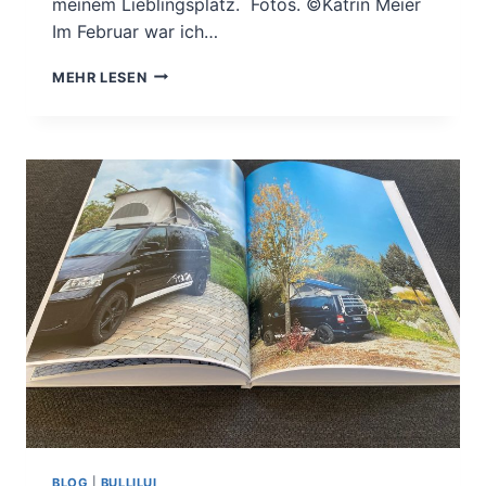
meinem Lieblingsplatz. Fotos. ©Katrin Meier
Im Februar war ich…
MEIN
MEHR LESEN
REISEJAHR
2022
BLOG
|
BULLILUI