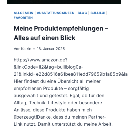
ALLGEMEIN
|
AUSSTATTUNGSIDEEN
|
BLOG
|
BULLILUI
|
FAVORITEN
Meine Produktempfehlungen –
Alles auf einen Blick
Von
Katrin
18. Januar 2025
https://www.amazon.de?
&linkCode=ll2&tag=bulliblog0a-
21&linkId=e22d8516a61bea811edd79659b1a85b9&lan
Hier findest du eine Übersicht all meiner
empfohlenen Produkte – sorgfältig
ausgewählt und getestet. Egal, ob für den
Alltag, Technik, Lifestyle oder besondere
Anlässe, diese Produkte haben mich
überzeugt!Danke, dass du meinen Partner-
Link nutzt. Damit unterstützt du meine Arbeit,