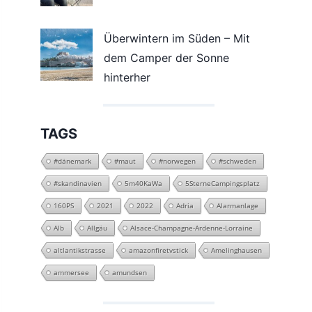
Überwintern im Süden – Mit
dem Camper der Sonne
hinterher
TAGS
#dänemark
#maut
#norwegen
#schweden
#skandinavien
5m40KaWa
5SterneCampingsplatz
160PS
2021
2022
Adria
Alarmanlage
Alb
Allgäu
Alsace-Champagne-Ardenne-Lorraine
altlantikstrasse
amazonfiretvstick
Amelinghausen
ammersee
amundsen