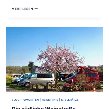
UMS
MEHR LESEN
ECK…
BLOG
|
FAVORITEN
|
REISETIPPS
|
STELLPÄTZE
Die südliche Weinstraße