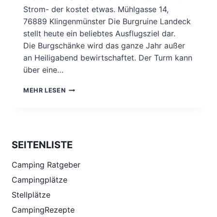
Strom- der kostet etwas. Mühlgasse 14,
76889 Klingenmünster Die Burgruine Landeck
stellt heute ein beliebtes Ausflugsziel dar.
Die Burgschänke wird das ganze Jahr außer
an Heiligabend bewirtschaftet. Der Turm kann
über eine…
BURG
MEHR LESEN
LANDECK
UND
EIN
STELLPLATZ
IN
SEITENLISTE
KLINGENMÜNSTER.
Camping Ratgeber
Campingplätze
Stellplätze
CampingRezepte