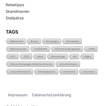
Reisetipps
Skandinavien
Stellpätze
TAGS
#dänemark
#maut
#norwegen
#schweden
#skandinavien
5m40KaWa
5SterneCampingsplatz
160PS
2021
2022
Adria
Alarmanlage
Alb
Allgäu
Alsace-Champagne-Ardenne-Lorraine
altlantikstrasse
amazonfiretvstick
Amelinghausen
ammersee
amundsen
Impressum
Datenschutzerklärung