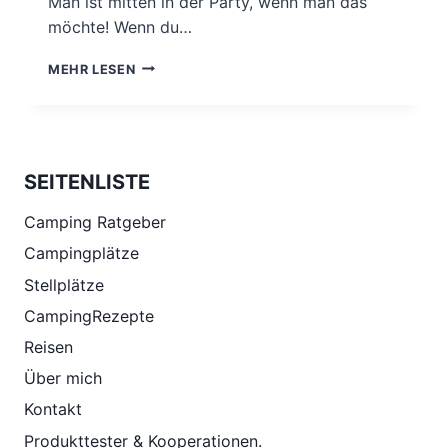
Man ist mitten in der Party, wenn man das
möchte! Wenn du…
WARUM
MEHR LESEN
DU
SILVESTER
UNBEDINGT
IM
CAMPER
SEITENLISTE
VERBRINGEN
SOLLTEST!
Camping Ratgeber
Campingplätze
Stellplätze
CampingRezepte
Reisen
Über mich
Kontakt
Produkttester & Kooperationen.