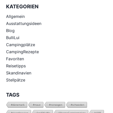
KATEGORIEN
Allgemein
Ausstattungsideen
Blog
BulliLui
Campingplätze
CampingRezepte
Favoriten
Reisetipps
Skandinavien
Stellpätze
TAGS
#dänemark
#maut
#norwegen
#schweden
#skandinavien
5m40KaWa
5SterneCampingsplatz
160PS