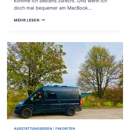
komme ich bestens zurecht. Und wenn ich
doch mal bequemer am MacBook…
NEUER
MEHR LESEN
TISCH
FÜR
DEN
WESTFALIA
AMUNDSEN
AUSSTATTUNGSIDEEN
|
FAVORITEN