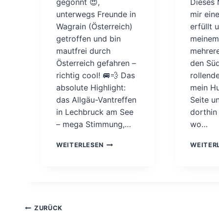
gegönnt 😍,
Dieses 
unterwegs Freunde in
mir ein
Wagrain (Österreich)
erfüllt 
getroffen und bin
meinem
mautfrei durch
mehrere
Österreich gefahren –
den Süd
richtig cool! 🚐💨 Das
rollend
absolute Highlight:
mein H
das Allgäu-Vantreffen
Seite un
in Lechbruck am See
dorthin
– mega Stimmung,…
wo…
N
WEITERLESEN
WEITER
E
U
E
S
V
I
Beitragsnavigation
ZURÜCK
D