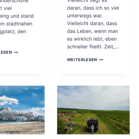
Vielleicht liegt es
underschöne
daran, dass ich so viel
t viel
unterwegs war.
eing und stand
Vielleicht daran, dass
em stadtnahen
das Leben, wenn man
gplatz, den
es wirklich lebt, eben
schneller fließt. Zeit,…
T
LESEN
O
J
WEITERLESEN
U
A
R
H
B
R
I
E
S
S
A
R
N
Ü
S
C
N
K
O
B
R
L
D
I
K
C