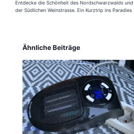
E
Entdecke die Schönheit des Nordschwarzwalds und
O
der Südlichen Weinstrasse. Ein Kurztrip ins Paradies
V
O
N
M
E
I
Ähnliche Beiträge
N
E
R
4
M
O
N
A
T
I
G
E
N
T
O