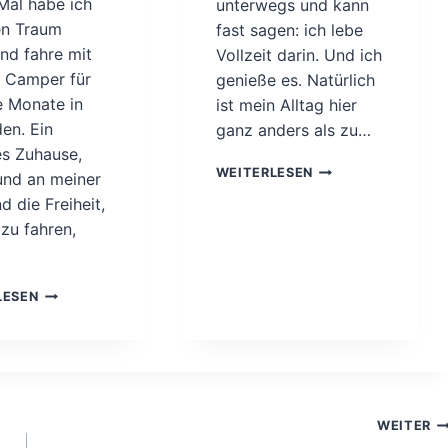
Mal habe ich
unterwegs und kann
U
en Traum
fast sagen: ich lebe
F
und fahre mit
B
Vollzeit darin. Und ich
R
 Camper für
genieße es. Natürlich
U
 Monate in
ist mein Alltag hier
C
en. Ein
ganz anders als zu…
H
es Zuhause,
&
U
B
WEITERLESEN
und an meiner
N
E
d die Freiheit,
T
G
 zu fahren,
E
E
R
G
W
N
E
Ü
U
LESEN
G
B
N
S
E
G
A
R
E
L
W
N
L
I
.
E
N
WEITER
I
T
N