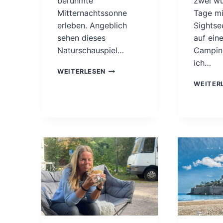
berühmte
zwei w
Mitternachtssonne
Tage mi
erleben. Angeblich
Sightse
sehen dieses
auf ein
Naturschauspiel…
Campin
ich…
S
WEITERLESEN
K
WEITER
A
N
I
N
A
V
I
E
N
T
O
U
R
T