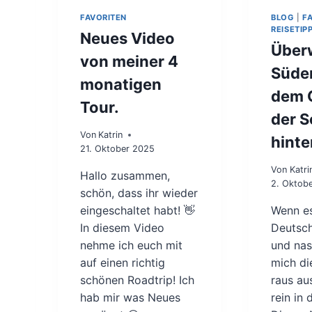
E
FAVORITEN
BLOG
|
F
I
REISETIP
Neues Video
L
Über
2
von meiner 4
Süden
monatigen
dem 
Tour.
der 
Von
Katrin
hinte
21. Oktober 2025
Von
Katri
Hallo zusammen,
2. Oktob
schön, dass ihr wieder
eingeschaltet habt! 👋
Wenn es
In diesem Video
Deutsch
nehme ich euch mit
und nas
auf einen richtig
mich di
schönen Roadtrip! Ich
raus au
hab mir was Neues
rein in 