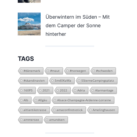
Überwintern im Süden – Mit
dem Camper der Sonne
hinterher
TAGS
#dänemark
#maut
#norwegen
#schweden
#skandinavien
5m40KaWa
5SterneCampingsplatz
160PS
2021
2022
Adria
Alarmanlage
Alb
Allgäu
Alsace-Champagne-Ardenne-Lorraine
altlantikstrasse
amazonfiretvstick
Amelinghausen
ammersee
amundsen