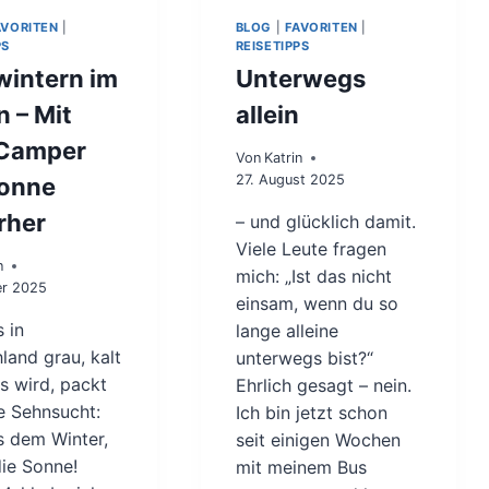
A
K
AVORITEN
|
BLOG
|
FAVORITEN
|
P
2
PS
REISETIPPS
P
0
wintern im
Unterwegs
.
2
 – Mit
allein
5
–
Camper
E
Von
Katrin
I
27. August 2025
Sonne
N
rher
J
– und glücklich damit.
A
Viele Leute fragen
H
n
mich: „Ist das nicht
R
er 2025
einsam, wenn du so
Z
 in
W
lange alleine
I
land grau, kalt
unterwegs bist?“
S
s wird, packt
Ehrlich gesagt – nein.
C
e Sehnsucht:
Ich bin jetzt schon
H
s dem Winter,
E
seit einigen Wochen
N
die Sonne!
mit meinem Bus
A