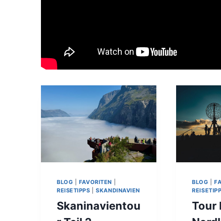
BLOG
|
FAVORITEN
|
BLOG
|
F
REISETIPPS
|
SKANDINAVIEN
REISETIP
Skaninavientou
Tour 