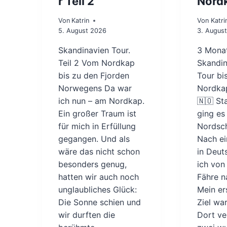
r Teil 2
Nord
Von
Katrin
Von
Katri
5. August 2026
3. Augus
Skandinavien Tour.
3 Mona
Teil 2 Vom Nordkap
Skandin
bis zu den Fjorden
Tour bi
Norwegens Da war
Nordka
ich nun – am Nordkap.
🇳🇴 Sta
Ein großer Traum ist
ging es
für mich in Erfüllung
Nordsc
gegangen. Und als
Nach ei
wäre das nicht schon
in Deut
besonders genug,
ich von
hatten wir auch noch
Fähre 
unglaubliches Glück:
Mein er
Die Sonne schien und
Ziel wa
wir durften die
Dort ve