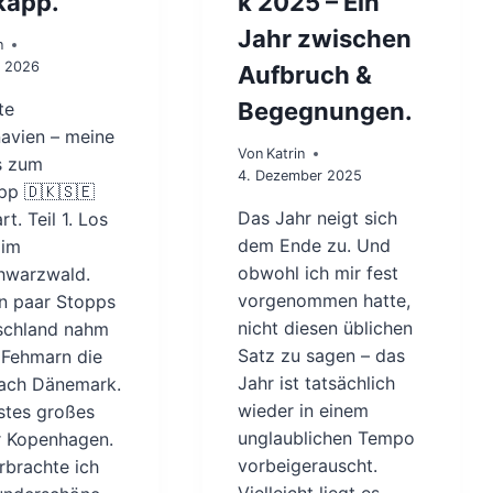
kapp.
k 2025 – Ein
Jahr zwischen
n
t 2026
Aufbruch &
Begegnungen.
te
avien – meine
Von
Katrin
s zum
4. Dezember 2025
pp 🇩🇰🇸🇪
Das Jahr neigt sich
rt. Teil 1. Los
dem Ende zu. Und
 im
obwohl ich mir fest
hwarzwald.
vorgenommen hatte,
n paar Stopps
nicht diesen üblichen
schland nahm
Satz zu sagen – das
 Fehmarn die
Jahr ist tatsächlich
nach Dänemark.
wieder in einem
stes großes
unglaublichen Tempo
r Kopenhagen.
vorbeigerauscht.
rbrachte ich