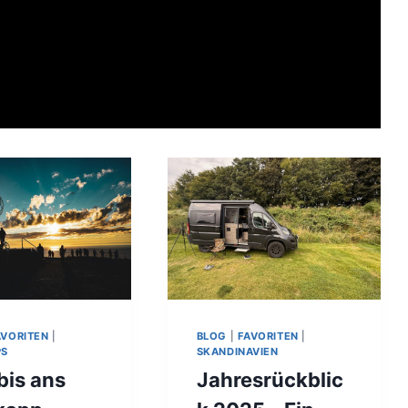
AVORITEN
|
BLOG
|
FAVORITEN
|
PS
SKANDINAVIEN
bis ans
Jahresrückblic