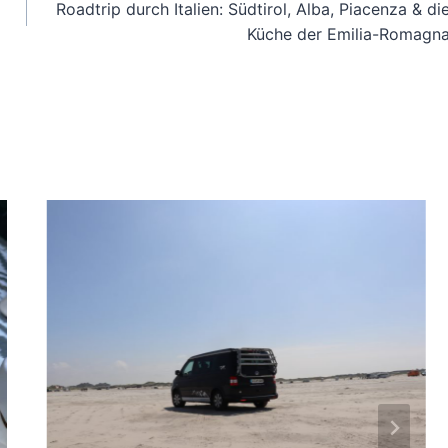
E
Roadtrip durch Italien: Südtirol, Alba, Piacenza & di
R
Küche der Emilia-Romagn
N
I
M
S
Ü
D
E
N
–
M
I
T
D
E
M
C
A
M
P
E
R