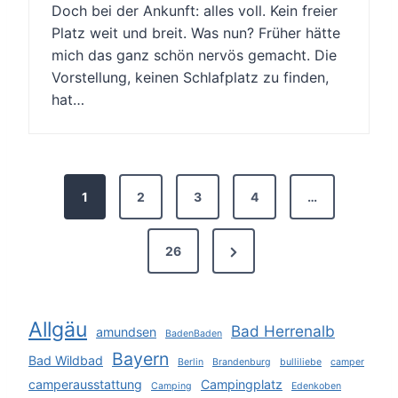
Doch bei der Ankunft: alles voll. Kein freier
Platz weit und breit. Was nun? Früher hätte
mich das ganz schön nervös gemacht. Die
Vorstellung, keinen Schlafplatz zu finden,
hat…
S
1
2
3
4
…
e
i
N
26
t
e
e
x
Allgäu
n
Bad Herrenalb
amundsen
t
BadenBaden
n
Bayern
Bad Wildbad
P
Berlin
Brandenburg
bulliliebe
camper
camperausstattung
Campingplatz
u
Camping
a
Edenkoben