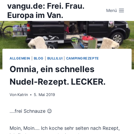
Zum
vangu.de: Frei. Frau.
Inhalt
Menü
Europa im Van.
springen
ALLGEMEIN
|
BLOG
|
BULLILUI
|
CAMPINGREZEPTE
Omnia, ein schnelles
Nudel-Rezept. LECKER.
Von
Katrin
5. Mai 2019
….frei Schnauze 😉
Moin, Moin…. Ich koche sehr selten nach Rezept,