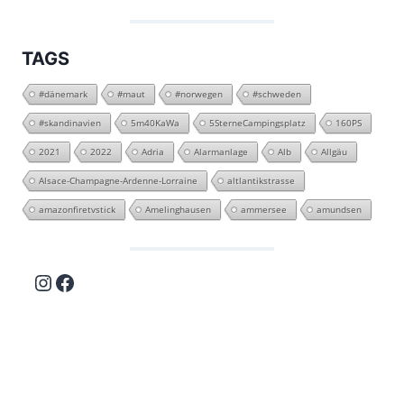
TAGS
#dänemark
#maut
#norwegen
#schweden
#skandinavien
5m40KaWa
5SterneCampingsplatz
160PS
2021
2022
Adria
Alarmanlage
Alb
Allgäu
Alsace-Champagne-Ardenne-Lorraine
altlantikstrasse
amazonfiretvstick
Amelinghausen
ammersee
amundsen
Instagram
Facebook