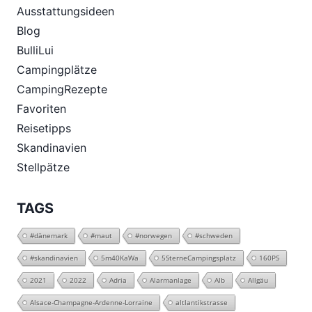
Ausstattungsideen
Blog
BulliLui
Campingplätze
CampingRezepte
Favoriten
Reisetipps
Skandinavien
Stellpätze
TAGS
#dänemark
#maut
#norwegen
#schweden
#skandinavien
5m40KaWa
5SterneCampingsplatz
160PS
2021
2022
Adria
Alarmanlage
Alb
Allgäu
Alsace-Champagne-Ardenne-Lorraine
altlantikstrasse