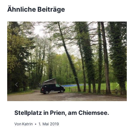
B
Ähnliche Beiträge
e
i
t
r
ä
g
e
Stellplatz in Prien, am Chiemsee.
Von
Katrin
1. Mai 2019