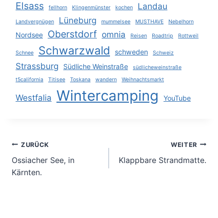
Elsass
Landau
fellhorn
Klingenmünster
kochen
m
g
Lüneburg
Landvergnügen
mummelsee
MUSTHAVE
Nebelhorn
e
m
Oberstdorf
omnia
Nordsee
Reisen
Roadtrip
Rottweil
e
Schwarzwald
schweden
Schnee
Schweiz
r
Strassburg
Südliche Weinstraße
südlicheweinstraße
i
t5california
Titisee
Toskana
wandern
Weihnachtsmarkt
e
Wintercamping
Westfalia
YouTube
r
u
n
Beitragsnavigation
ZURÜCK
WEITER
g
Ossiacher See, in
Klappbare Strandmatte.
d
Kärnten.
e
r