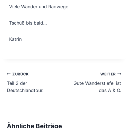
Viele Wander und Radwege
Tschüß bis bald…
Katrin
Beitragsnavigation
ZURÜCK
WEITER
Teil 2 der
Gute Wanderstiefel ist
Deutschlandtour.
das A & O.
Ähnliche Beiträge