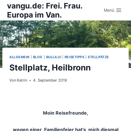
Zum
vangu.de: Frei. Frau.
Inhalt
Menü
Europa im Van.
springen
ALLGEMEIN
|
BLOG
|
BULLILUI
|
REISETIPPS
|
STELLPÄTZE
Stellplatz, Heilbronn
Von
Katrin
4. September 2019
Moin Reisefreunde,
wegen einer Familienfeier hat’s mich diesmal