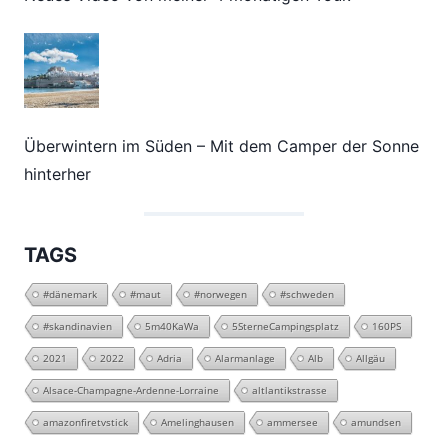
Überwintern im Süden – Mit dem Camper der Sonne
hinterher
TAGS
#dänemark
#maut
#norwegen
#schweden
#skandinavien
5m40KaWa
5SterneCampingsplatz
160PS
2021
2022
Adria
Alarmanlage
Alb
Allgäu
Alsace-Champagne-Ardenne-Lorraine
altlantikstrasse
amazonfiretvstick
Amelinghausen
ammersee
amundsen