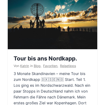
Tour bis ans Nordkapp.
Von
Katrin
in
Blog
,
Favoriten
,
Reisetipps
3 Monate Skandinavien – meine Tour bis
zum Nordkapp 🇩🇰🇸🇪🇳🇴 Start. Teil 1.
Los ging es im Nordschwarzwald. Nach ein
paar Stopps in Deutschland nahm ich von
Fehmarn die Fähre nach Dänemark. Mein
erstes großes Ziel war Kopenhagen. Dort