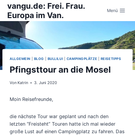
Zum
vangu.de: Frei. Frau.
Inhalt
Menü
Europa im Van.
springen
ALLGEMEIN
|
BLOG
|
BULLILUI
|
CAMPINGPLÄTZE
|
REISETIPPS
Pfingsttour an die Mosel
Von
Katrin
3. Juni 2020
Moin Reisefreunde,
die nächste Tour war geplant und nach den
letzten “Freisteht” Touren hatte ich mal wieder
große Lust auf einen Campingplatz zu fahren. Das