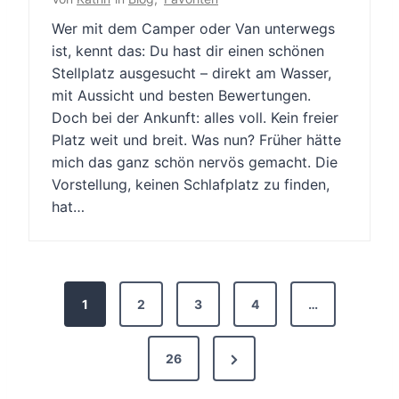
Wer mit dem Camper oder Van unterwegs
ist, kennt das: Du hast dir einen schönen
Stellplatz ausgesucht – direkt am Wasser,
mit Aussicht und besten Bewertungen.
Doch bei der Ankunft: alles voll. Kein freier
Platz weit und breit. Was nun? Früher hätte
mich das ganz schön nervös gemacht. Die
Vorstellung, keinen Schlafplatz zu finden,
hat…
S
1
2
3
4
…
e
i
N
26
t
e