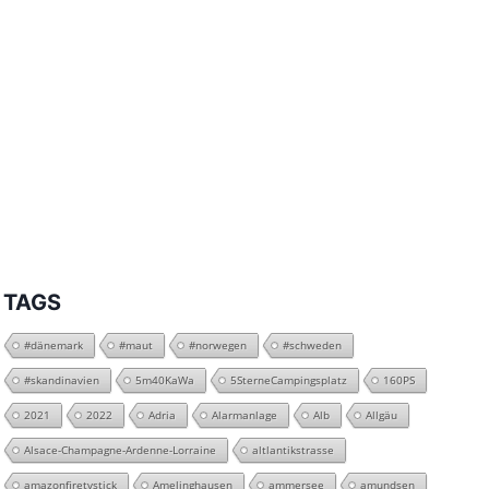
TAGS
#dänemark
#maut
#norwegen
#schweden
#skandinavien
5m40KaWa
5SterneCampingsplatz
160PS
2021
2022
Adria
Alarmanlage
Alb
Allgäu
Alsace-Champagne-Ardenne-Lorraine
altlantikstrasse
amazonfiretvstick
Amelinghausen
ammersee
amundsen