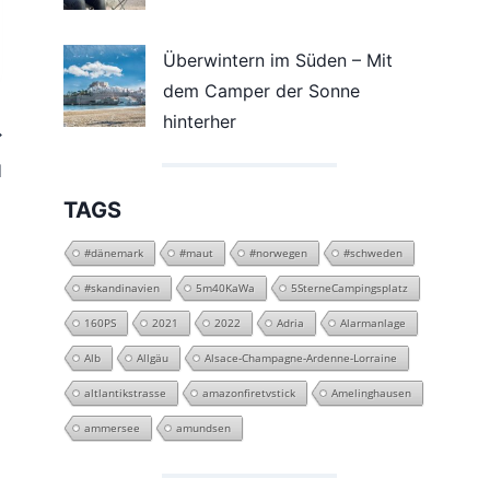
Überwintern im Süden – Mit
dem Camper der Sonne
hinterher
d
TAGS
#dänemark
#maut
#norwegen
#schweden
#skandinavien
5m40KaWa
5SterneCampingsplatz
160PS
2021
2022
Adria
Alarmanlage
Alb
Allgäu
Alsace-Champagne-Ardenne-Lorraine
altlantikstrasse
amazonfiretvstick
Amelinghausen
ammersee
amundsen