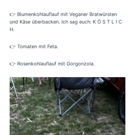
👉 Blumenkohlauflauf mit Veganer Bratwürsten
und Käse überbacken. Ich sag euch: K Ö S T L I C
H.
👉 Tomaten mit Feta.
👉 Rosenkohlauflauf mit Gorgonzola.