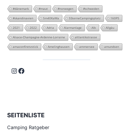
#dänemark
#maut
#norwegen
#schweden
#skandinavien
5m40KaWa
5SterneCampingsplatz
160PS
2021
2022
Adria
Alarmanlage
Alb
Allgäu
Alsace-Champagne-Ardenne-Lorraine
altlantikstrasse
amazonfiretvstick
Amelinghausen
ammersee
amundsen
Instagram
Facebook
SEITENLISTE
Camping Ratgeber