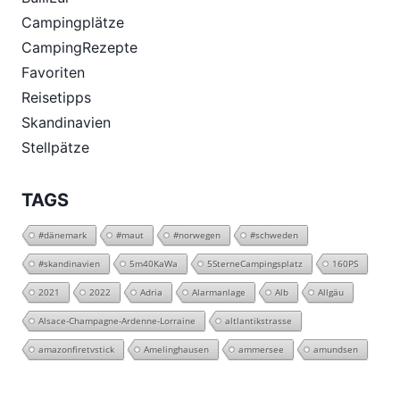
Campingplätze
CampingRezepte
Favoriten
Reisetipps
Skandinavien
Stellpätze
TAGS
#dänemark
#maut
#norwegen
#schweden
#skandinavien
5m40KaWa
5SterneCampingsplatz
160PS
2021
2022
Adria
Alarmanlage
Alb
Allgäu
Alsace-Champagne-Ardenne-Lorraine
altlantikstrasse
amazonfiretvstick
Amelinghausen
ammersee
amundsen