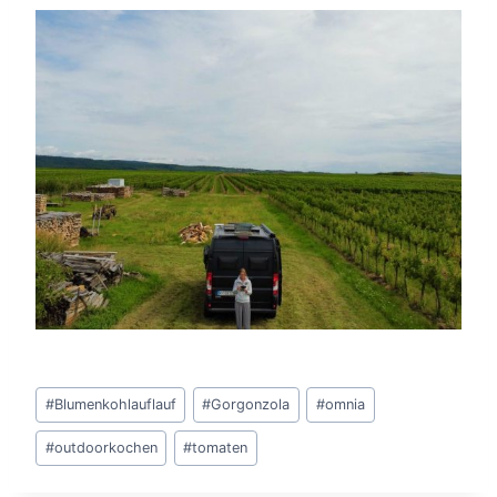
Beitrags
#
Blumenkohlauflauf
#
Gorgonzola
#
omnia
Tags:
#
outdoorkochen
#
tomaten