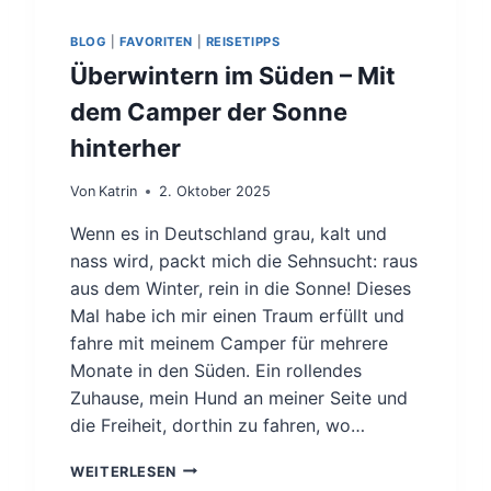
R
4
BLOG
|
FAVORITEN
|
REISETIPPS
M
Überwintern im Süden – Mit
O
N
dem Camper der Sonne
A
hinterher
T
I
G
Von
Katrin
2. Oktober 2025
E
Wenn es in Deutschland grau, kalt und
N
T
nass wird, packt mich die Sehnsucht: raus
O
aus dem Winter, rein in die Sonne! Dieses
U
Mal habe ich mir einen Traum erfüllt und
R
fahre mit meinem Camper für mehrere
.
Monate in den Süden. Ein rollendes
Zuhause, mein Hund an meiner Seite und
die Freiheit, dorthin zu fahren, wo…
Ü
WEITERLESEN
B