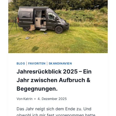
A
N
S
N
O
R
D
K
A
P
P
.
BLOG
|
FAVORITEN
|
SKANDINAVIEN
Jahresrückblick 2025 – Ein
Jahr zwischen Aufbruch &
Begegnungen.
Von
Katrin
4. Dezember 2025
Das Jahr neigt sich dem Ende zu. Und
obwohl ich mir fest vorgenommen hatte,