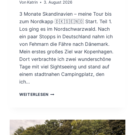
Von
Katrin
3. August 2026
3 Monate Skandinavien – meine Tour bis
zum Nordkapp 🇩🇰🇸🇪🇳🇴 Start. Teil 1.
Los ging es im Nordschwarzwald. Nach
ein paar Stopps in Deutschland nahm ich
von Fehmarn die Fähre nach Dänemark.
Mein erstes großes Ziel war Kopenhagen.
Dort verbrachte ich zwei wunderschöne
Tage mit viel Sightseeing und stand auf
einem stadtnahen Campingplatz, den
ich…
T
WEITERLESEN
O
U
R
B
I
S