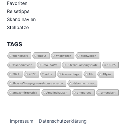
Favoriten
Reisetipps
Skandinavien
Stellpätze
TAGS
#dänemark
#maut
#norwegen
#schweden
#skandinavien
5m40KaWa
5SterneCampingsplatz
160PS
2021
2022
Adria
Alarmanlage
Alb
Allgäu
Alsace-Champagne-Ardenne-Lorraine
altlantikstrasse
amazonfiretvstick
Amelinghausen
ammersee
amundsen
Impressum
Datenschutzerklärung