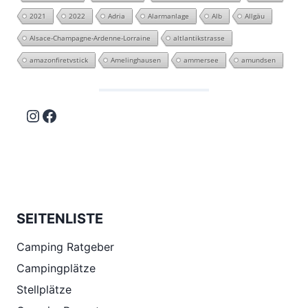
2021
2022
Adria
Alarmanlage
Alb
Allgäu
Alsace-Champagne-Ardenne-Lorraine
altlantikstrasse
amazonfiretvstick
Amelinghausen
ammersee
amundsen
Instagram
Facebook
SEITENLISTE
Camping Ratgeber
Campingplätze
Stellplätze