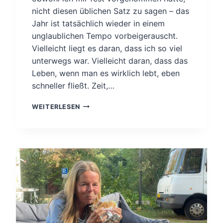
nicht diesen üblichen Satz zu sagen – das
Jahr ist tatsächlich wieder in einem
unglaublichen Tempo vorbeigerauscht.
Vielleicht liegt es daran, dass ich so viel
unterwegs war. Vielleicht daran, dass das
Leben, wenn man es wirklich lebt, eben
schneller fließt. Zeit,…
J
WEITERLESEN
A
H
R
E
S
R
Ü
C
K
B
L