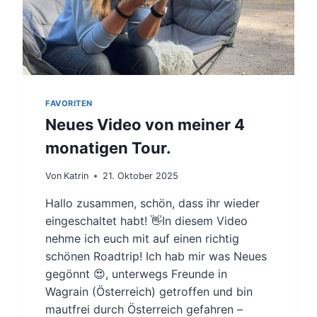
I
C
K
2
0
2
5
–
FAVORITEN
E
Neues Video von meiner 4
I
N
monatigen Tour.
J
A
Von
Katrin
21. Oktober 2025
H
R
Hallo zusammen, schön, dass ihr wieder
Z
eingeschaltet habt! 👋In diesem Video
W
nehme ich euch mit auf einen richtig
I
schönen Roadtrip! Ich hab mir was Neues
S
C
gegönnt 😍, unterwegs Freunde in
H
Wagrain (Österreich) getroffen und bin
E
mautfrei durch Österreich gefahren –
N