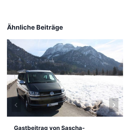
E
L
R
L
E
I
Ähnliche Beiträge
N
Gastbeitrag von Sascha-