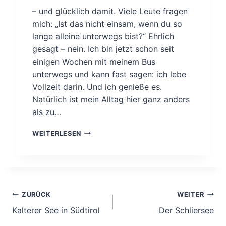
M
– und glücklich damit. Viele Leute fragen
C
mich: „Ist das nicht einsam, wenn du so
A
M
lange alleine unterwegs bist?“ Ehrlich
P
gesagt – nein. Ich bin jetzt schon seit
E
einigen Wochen mit meinem Bus
R
unterwegs und kann fast sagen: ich lebe
D
E
Vollzeit darin. Und ich genieße es.
R
Natürlich ist mein Alltag hier ganz anders
S
als zu…
O
N
U
WEITERLESEN
N
N
E
T
H
E
I
R
N
W
T
E
Beitragsnavigation
ZURÜCK
WEITER
E
G
R
Kalterer See in Südtirol
Der Schliersee
S
H
A