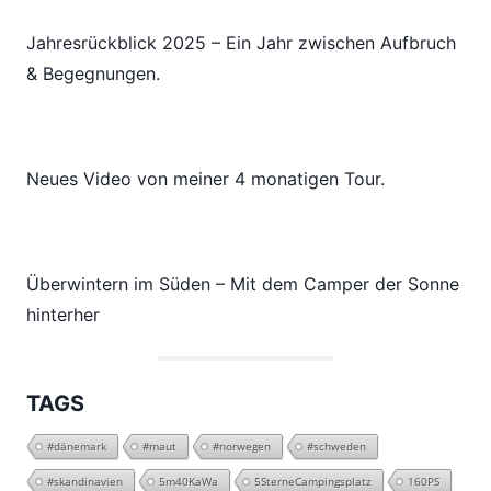
Jahresrückblick 2025 – Ein Jahr zwischen Aufbruch
& Begegnungen.
Neues Video von meiner 4 monatigen Tour.
Überwintern im Süden – Mit dem Camper der Sonne
hinterher
TAGS
#dänemark
#maut
#norwegen
#schweden
#skandinavien
5m40KaWa
5SterneCampingsplatz
160PS