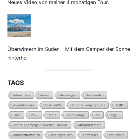
Neues Video von meiner 4 monatigen Tour.
Überwintern im Süden – Mit dem Camper der Sonne
hinterher
TAGS
#dänemark
#maut
#norwegen
#schweden
#skandinavien
5m40KaWa
5SterneCampingsplatz
160PS
2021
2022
Adria
Alarmanlage
Alb
Allgäu
Alsace-Champagne-Ardenne-Lorraine
altlantikstrasse
amazonfiretvstick
Amelinghausen
ammersee
amundsen