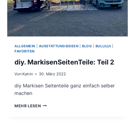
ALLGEMEIN
|
AUSSTATTUNGSIDEEN
|
BLOG
|
BULLILUI
|
FAVORITEN
diy. MarkisenSeitenTeile: Teil 2
Von
Katrin
30. März 2022
diy Markisen Seitenteile ganz einfach selber
machen
DIY.
MEHR LESEN
MARKISENSEITENTEILE:
TEIL
2