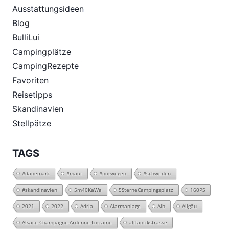
Ausstattungsideen
Blog
BulliLui
Campingplätze
CampingRezepte
Favoriten
Reisetipps
Skandinavien
Stellpätze
TAGS
#dänemark
#maut
#norwegen
#schweden
#skandinavien
5m40KaWa
5SterneCampingsplatz
160PS
2021
2022
Adria
Alarmanlage
Alb
Allgäu
Alsace-Champagne-Ardenne-Lorraine
altlantikstrasse