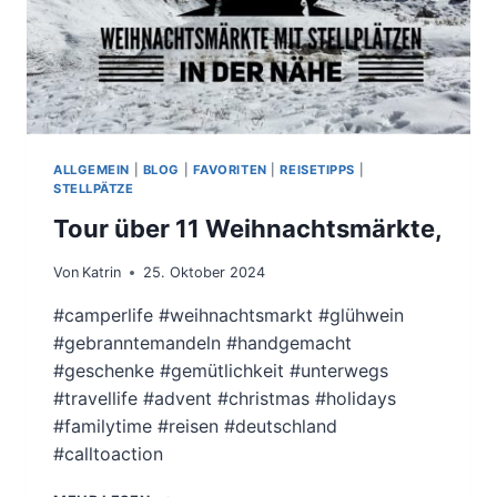
ALLGEMEIN
|
BLOG
|
FAVORITEN
|
REISETIPPS
|
STELLPÄTZE
Tour über 11 Weihnachtsmärkte,
Von
Katrin
25. Oktober 2024
#camperlife #weihnachtsmarkt #glühwein
#gebranntemandeln #handgemacht
#geschenke #gemütlichkeit #unterwegs
#travellife #advent #christmas #holidays
#familytime #reisen #deutschland
#calltoaction
TOUR