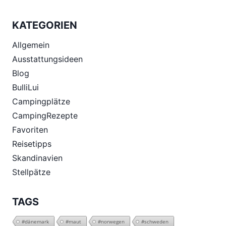
KATEGORIEN
Allgemein
Ausstattungsideen
Blog
BulliLui
Campingplätze
CampingRezepte
Favoriten
Reisetipps
Skandinavien
Stellpätze
TAGS
#dänemark
#maut
#norwegen
#schweden