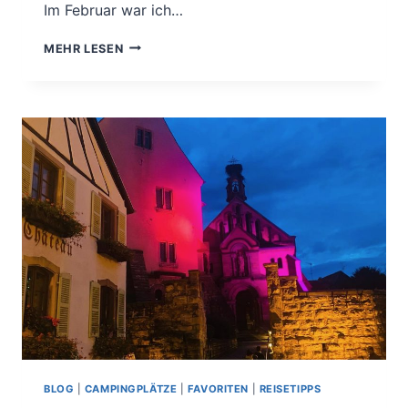
Im Februar war ich…
MEIN
MEHR LESEN
REISEJAHR
2022
BLOG
|
CAMPINGPLÄTZE
|
FAVORITEN
|
REISETIPPS