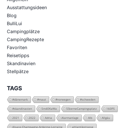
Ausstattungsideen
Blog
BulliLui
Campingplätze
CampingRezepte
Favoriten
Reisetipps
Skandinavien
Stellpätze
TAGS
#dänemark
#maut
#norwegen
#schweden
#skandinavien
5m40KaWa
5SterneCampingsplatz
160PS
2021
2022
Adria
Alarmanlage
Alb
Allgäu
Alsace-Champagne-Ardenne-Lorraine
altlantikstrasse