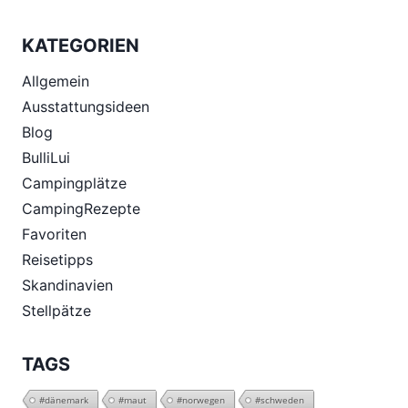
KATEGORIEN
Allgemein
Ausstattungsideen
Blog
BulliLui
Campingplätze
CampingRezepte
Favoriten
Reisetipps
Skandinavien
Stellpätze
TAGS
#dänemark
#maut
#norwegen
#schweden