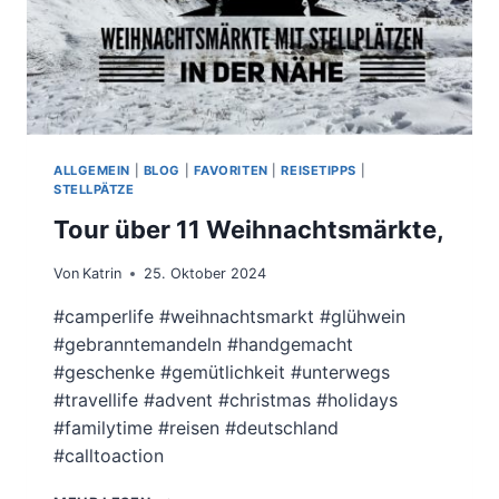
ALLGEMEIN
|
BLOG
|
FAVORITEN
|
REISETIPPS
|
STELLPÄTZE
Tour über 11 Weihnachtsmärkte,
Von
Katrin
25. Oktober 2024
#camperlife #weihnachtsmarkt #glühwein
#gebranntemandeln #handgemacht
#geschenke #gemütlichkeit #unterwegs
#travellife #advent #christmas #holidays
#familytime #reisen #deutschland
#calltoaction
TOUR