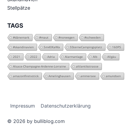
Stellpätze
TAGS
#dänemark
#maut
#norwegen
#schweden
#skandinavien
5m40KaWa
5SterneCampingsplatz
160PS
2021
2022
Adria
Alarmanlage
Alb
Allgäu
Alsace-Champagne-Ardenne-Lorraine
altlantikstrasse
amazonfiretvstick
Amelinghausen
ammersee
amundsen
Impressum
Datenschutzerklärung
© 2026 by bulliblog.com