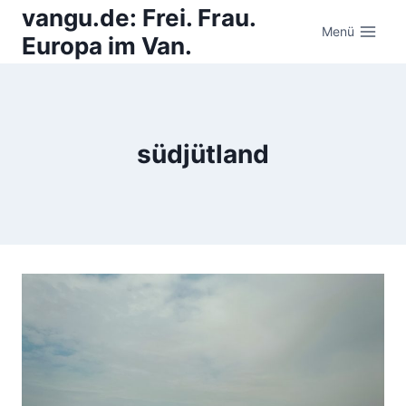
Zum
vangu.de: Frei. Frau.
Inhalt
Menü
Europa im Van.
springen
südjütland