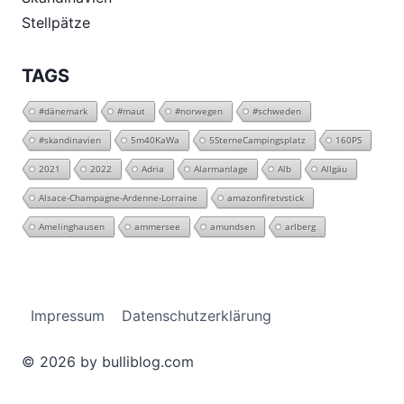
Stellpätze
TAGS
#dänemark
#maut
#norwegen
#schweden
#skandinavien
5m40KaWa
5SterneCampingsplatz
160PS
2021
2022
Adria
Alarmanlage
Alb
Allgäu
Alsace-Champagne-Ardenne-Lorraine
amazonfiretvstick
Amelinghausen
ammersee
amundsen
arlberg
Impressum
Datenschutzerklärung
© 2026 by bulliblog.com