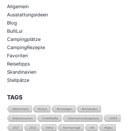
Allgemein
Ausstattungsideen
Blog
BulliLui
Campingplätze
CampingRezepte
Favoriten
Reisetipps
Skandinavien
Stellpätze
TAGS
#dänemark
#maut
#norwegen
#schweden
#skandinavien
5m40KaWa
5SterneCampingsplatz
160PS
2021
2022
Adria
Alarmanlage
Alb
Allgäu