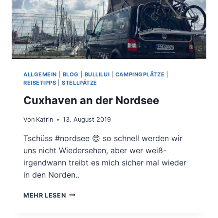
ALLGEMEIN
|
BLOG
|
BULLILUI
|
CAMPINGPLÄTZE
|
REISETIPPS
|
STELLPÄTZE
Cuxhaven an der Nordsee
Von
Katrin
13. August 2019
Tschüss #nordsee 😍 so schnell werden wir
uns nicht Wiedersehen, aber wer weiß-
irgendwann treibt es mich sicher mal wieder
in den Norden..
CUXHAVEN
MEHR LESEN
AN
DER