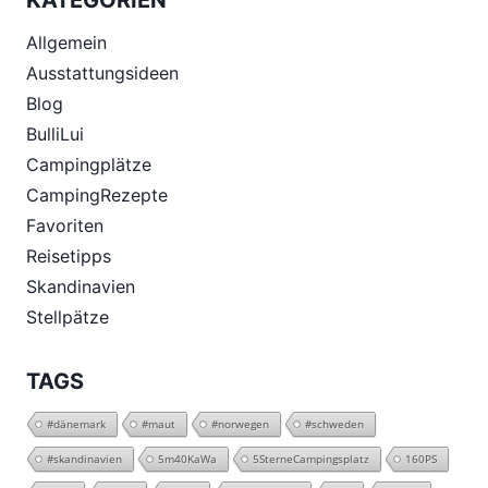
Allgemein
Ausstattungsideen
Blog
BulliLui
Campingplätze
CampingRezepte
Favoriten
Reisetipps
Skandinavien
Stellpätze
TAGS
#dänemark
#maut
#norwegen
#schweden
#skandinavien
5m40KaWa
5SterneCampingsplatz
160PS