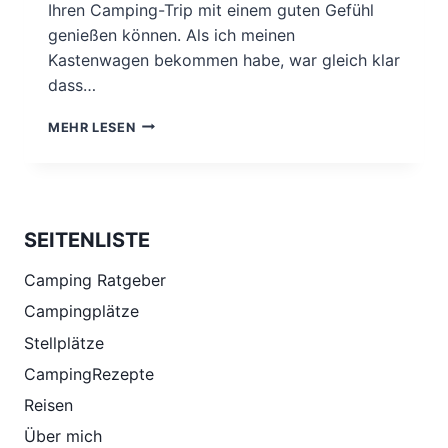
Ihren Camping-Trip mit einem guten Gefühl
genießen können. Als ich meinen
Kastenwagen bekommen habe, war gleich klar
dass…
CAMPING
MEHR LESEN
MIT
EINEM
RUHIGEN
GEWISSEN:
WARUM
SEITENLISTE
EINE
ALARMANLAGE
Camping Ratgeber
UNVERZICHTBAR
IST.
Campingplätze
Stellplätze
CampingRezepte
Reisen
Über mich