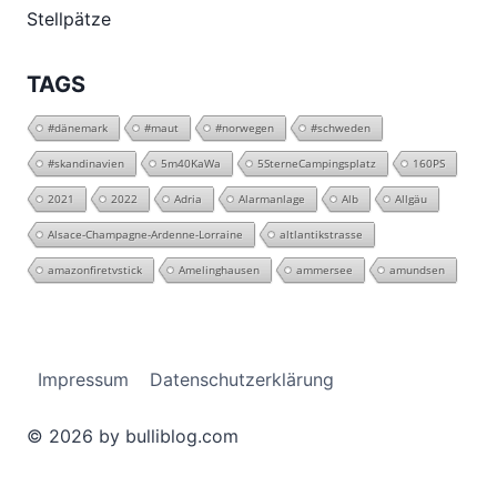
Stellpätze
TAGS
#dänemark
#maut
#norwegen
#schweden
#skandinavien
5m40KaWa
5SterneCampingsplatz
160PS
2021
2022
Adria
Alarmanlage
Alb
Allgäu
Alsace-Champagne-Ardenne-Lorraine
altlantikstrasse
amazonfiretvstick
Amelinghausen
ammersee
amundsen
Impressum
Datenschutzerklärung
© 2026 by bulliblog.com